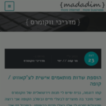
מדריכי ווקומרס
דצמ
נכתב ע"י
פורסם ב-
23
מר קפה // יחי
מדריכי ווקומרס
הוספת שדות מותאמים אישית לצ'קאווט /
קופה
קחו דוגמה, נניח שיש לי חנות וירטואלית של ווקומרס
ואני מוכר בה מוצרים לבעלי חיים ובשלב הקופה אני רוצה
שהגולש יפרט לי אלו בעלי חיים ברשותו. בשביל זה אני