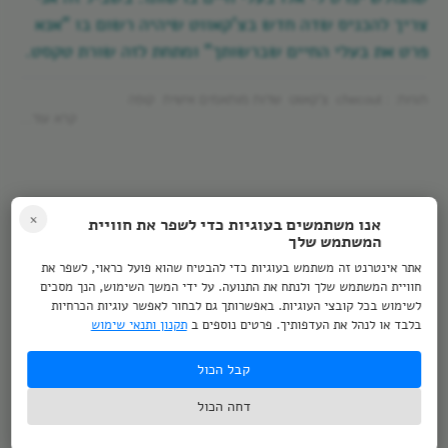
צריך להכניס שדה חדש בצ'קאווט שיהיה רשום בו "אנא
פרט את בעלי החיים שברשותך" ומתחת לזה שורת טקסט.
תגיות: :
checout
צ'קאווט
שדות מותאמים אישית
קופה
קרא עוד...
×
אנו משתמשים בעוגיות כדי לשפר את חוויית
דצמ
נכתב ע"י
פורסם ב-
המשתמש שלך
23
מר קפה // יחי
מדריכי ווקומרס
אתר אינטרנט זה משתמש בעוגיות כדי להבטיח שהוא פועל כראוי, לשפר את
חוויית המשתמש שלך ולנתח את התנועה. על ידי המשך השימוש, הנך מסכים
לשימוש בכל קובצי העוגיות. באפשרותך גם לבחור לאפשר עוגיות הכרחיות
רק פריט / מוצר אחד בסל הקניות
בלבד או לנהל את העדפותיך. פרטים נוספים ב
תקנון ותנאי שימוש
במידה ויש לכם חנות שמספר המוצרים שלה בודדים
קבל הכול
ושונים לחלוטין אחד מהשני אולי תרצו שהגולש שנכנס
דחה הכול
למוצר מסוים והכניס אותו לסל הקניות ולאחר מכן ניכנס
למוצר אחר והכניס את המוצר השני לסל הקניות המוצר