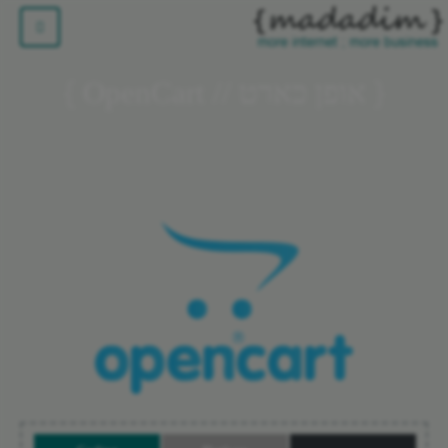
אופן כארט // OpenCart