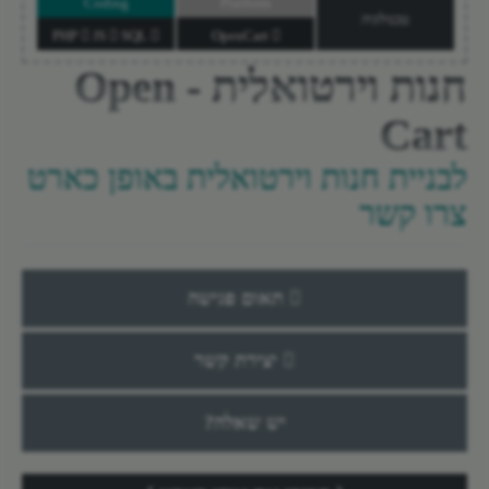
Coding
Platform
טכנולוגיה
JS
SQL
PHP
OpenCart
חנות וירטואלית - Open
Cart
לבניית חנות וירטואלית באופן כארט
צרו קשר
תאום פגישה
יצירת קשר
יש שאלה?