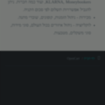
KLARNA, Moneybookers, ועוד כמה חברות. ניתן
להגביל אפשרויות תשלום לפי סכום הקניה.
מכירות - ניהול הזמנות, קופונים, שוברי מתנה.
לוקליזציה - ניהול איזורים בכול העולם, סוגי מידות,
סוגי משקלים, מטבעות.
דף הבית
OpenCart