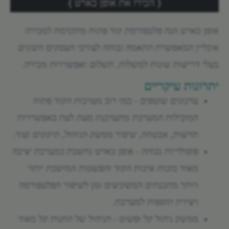
הכירו את אופן כארט
אופן כארט הנה פלטפורמת קוד פתוח מתקדמת למכירה
אונליין המאפשרת התאמה גבוהה לצורכי העסקים השונים
בעלי דרישות שונות למשלוח, תשלום ואפשרויות מכירה.
יתרונות עיקריים
עדכונים שוטפים - כמו רוב מערכות הקוד פתוח
המובילות המערכת מתעדכנת מעת לעת באפשרויות
חדשות, אבטחה, שיפור ממשק הניהול, תיקונים ועוד.
פופולריות גבוהה - אופן כארט נחשבת כמערכת יציבה
מאוד בזכות איכות הקוד והפשטות המושכת יותר
ויותר מתכנתים המשקיעים זמן לשיפור הפלטפורמה
ויצירת תוספות למערכת.
ממשק ניהול קל ופשוט - הניהול של החנות קל מאוד