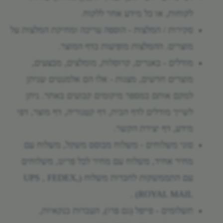
לקוחות, או כל מידע אחר ללקוח.
סקירות / המלצות - הוספה עריכה ומחיקת המלצות על
מוצרים. ההמלצות מופיעות בדף המוצר.
מודלים - באנרים, קרוסלות, מומלצים, מבצעים,
מוצרים חדשים, מצגות - אלו הם אלמנטים שניתן
למקם אותם במספר מיקומים קבועים באתר. ניתן
לשייך מודלים לדף הבית, דף קטגוריה, דף מוצר, דפי
מידע, דף יצירת הקשר.
סוגי משלוחים - משלוח מבוסס משקל, משלוח עם
מחיר אחיד, משלוח עם מחיר לכל פריט, משלוחים
עם התממשקות לחברות משלוח (UPS , FEDEX,
ROYAL MAIL) .
תשלומים - פייפל (גם פרו), העברות בנקאיות,