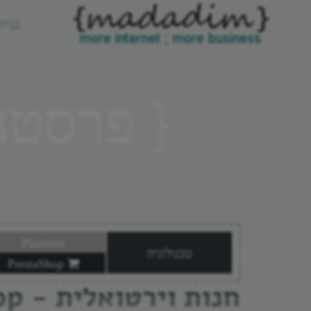
בניי
פרסטה שופ 
Platform
טכנולוגיה
PrestaShop
חנות וירטואלית - PrestaShop