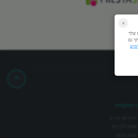
×
 שלך
תך גם
ימוש
י התקשרות
הרצל 44, בת ים
072.277.5999
תאום פגישה