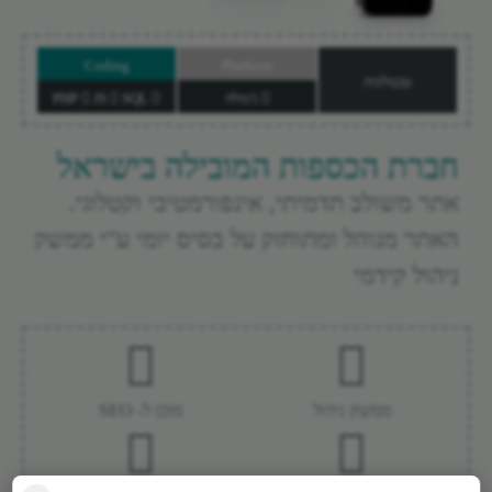
Coding
Platform
טכנולוגיה
ג'ומלה
PHP
SQL
JS
חברת הכספות המובילה בישראל
אתר משולב תדמיתי, אינפורמטיבי וקטלוגי.
האתר מנוהל ומתוחזק על בסיס יומי ע"י ממשק
ניהול קידמי
ממשק ניהול
מוכן ל- SEO