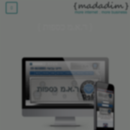
ר.א.מ כספות